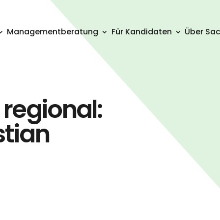
Management­beratung
Für Kandidaten
Über Sac
regional:
stian